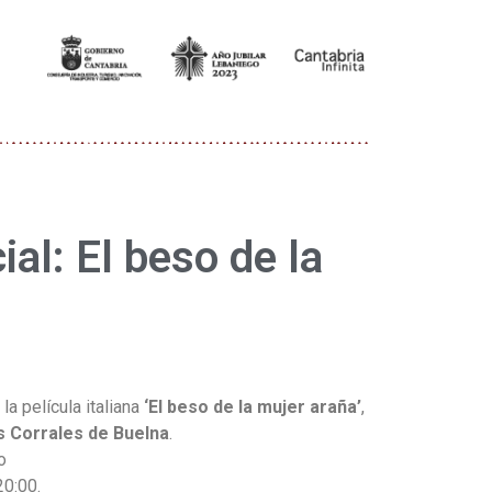
al: El beso de la
la película italiana
‘El beso de la mujer araña’
,
s Corrales de Buelna
.
o
20:00.