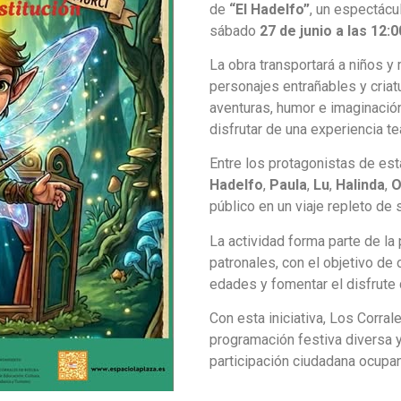
de
“El Hadelfo”
, un espectácu
sábado
27 de junio a las 12:
La obra transportará a niños 
personajes entrañables y criat
aventuras, humor e imaginación
disfrutar de una experiencia teat
Entre los protagonistas de e
Hadelfo
,
Paula
,
Lu
,
Halinda
,
O
público en un viaje repleto de
La actividad forma parte de la 
patronales, con el objetivo de 
edades y fomentar el disfrute
Con esta iniciativa, Los Corra
programación festiva diversa y a
participación ciudadana ocupan