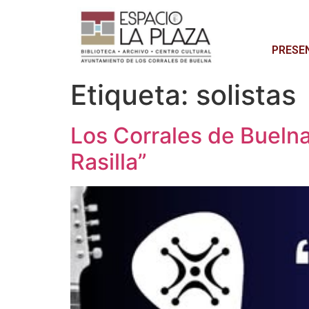
PRESE
Etiqueta:
solistas
Los Corrales de Bueln
Rasilla”