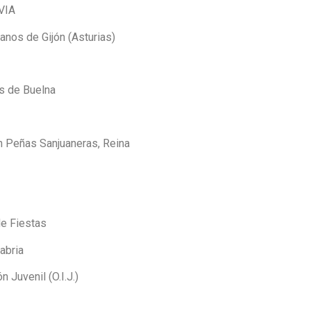
VIA
lanos de Gijón (Asturias)
es de Buelna
ón Peñas Sanjuaneras, Reina
de Fiestas
abria
 Juvenil (O.I.J.)