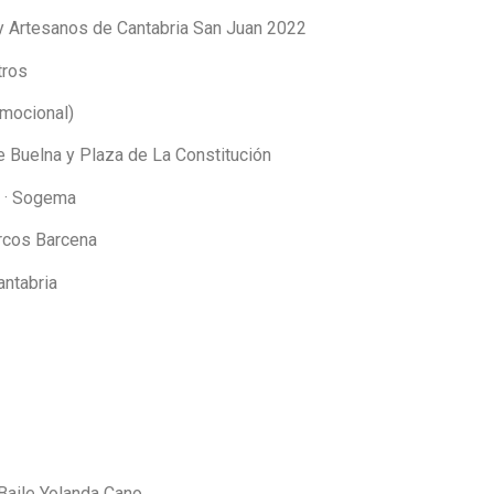
 y Artesanos de Cantabria San Juan 2022
tros
omocional)
e Buelna y Plaza de La Constitución
s · Sogema
rcos Barcena
antabria
 Baile Yolanda Cano