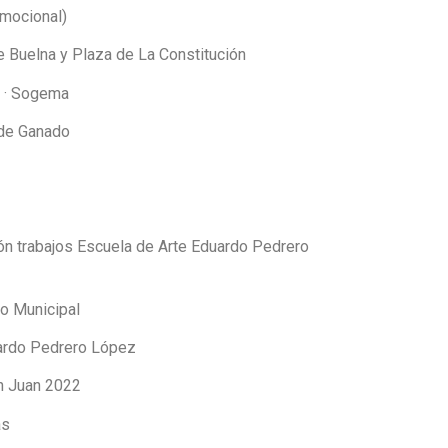
omocional)
e Buelna y Plaza de La Constitución
s · Sogema
 de Ganado
ión trabajos Escuela de Arte Eduardo Pedrero
ro Municipal
uardo Pedrero López
n Juan 2022
as