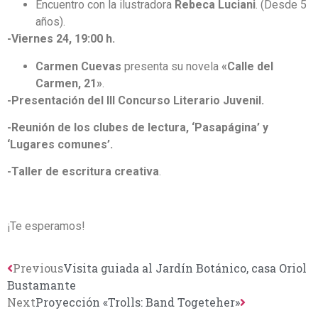
Encuentro con la ilustradora
Rebeca Luciani
. (Desde 5
años).
-Viernes 24, 19:00 h.
Carmen Cuevas
presenta su novela
«Calle del
Carmen, 21»
.
-Presentación del III Concurso Literario Juvenil.
-Reunión de los clubes de lectura, ‘Pasapágina’ y
‘Lugares comunes’.
-Taller de escritura creativa
.
¡Te esperamos!
Previous
Visita guiada al Jardín Botánico, casa Oriol
Bustamante
Next
Proyección «Trolls: Band Togeteher»