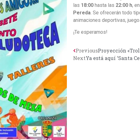
las
18:00
hasta las
22:00 h
, e
Pereda
. Se ofrecerán todo ti
animaciones deportivas, jueg
¡Te esperamos!
Previous
Proyección «Trol
Next
Ya está aquí ‘Santa Ce