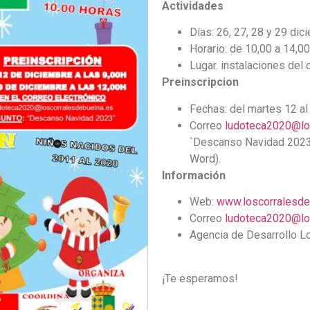
Actividades
Días: 26, 27, 28 y 29 dic
Horario: de 10,00 a 14,00
Lugar. instalaciones del
Preinscripcion
Fechas: del martes 12 a
Correo
ludoteca2020@lo
`Descanso Navidad 2023´
Word).
Información
Web:
www.loscorralesde
Correo
ludoteca2020@lo
Agencia de Desarrollo Lo
¡Te esperamos!