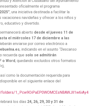
ventud y Atención al Ciudadano del Ayuntamiento
presentado oficialmente el programa
2025”
, una iniciativa destinada a facilitar la
as vacaciones navideñas y ofrecer a los niños y
o, educativo y divertido.
ermanecerá abierto
desde el jueves 11 de
asta el miércoles 17 de diciembre a las
deberán enviarse por correo electrónico a
ebuelna.es
, indicando en el asunto
“Descanso
to recuerda que
solo se admitirán
F o Word
, quedando excluidos otros formatos
PG.
, así como la documentación requerida para
á disponible en el siguiente enlace del
rive/folders/1_Pcw9OiPaEP0WOMCEsNBAWJll1w6iAy4
lebrará los días
24, 26, 29, 30 y 31 de