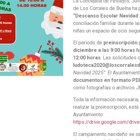
La Concejalía de Festejos, Ju
de Los Corrales de Buelna ha 
“Descanso Escolar Navidad 
conciliación familiar durante l
niñas un espacio de ocio segur
El periodo de
preinscripción
p
diciembre a las 9:00 horas h
12:00 horas
. Las solicitudes 
ludoteca2020@loscorralesd
Navidad 2025”
. El Ayuntamien
documentos en formato PD
como fotografías o archivos J
Toda la información necesaria
realizar la preinscripción, est
Ayuntamiento:
https://drive.google.com/d
El campamento navideño se ce