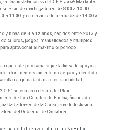
o
, en las instalaciones del
CEIP José María de
ará servicio de madrugadores de
8:00 a 10:00
,
00 a 14:00
, y un servicio de mediodía de
14:00 a
ños y niñas
de 3 a 12 años
, nacidos entre
2013 y
r de talleres, juegos, manualidades y múltiples
para aprovechar al máximo el periodo
n que este programa sigue la línea de apoyo a
iendo a los menores un entorno seguro y divertido
rollan su jornada diaria con tranquilidad.
 2025” se enmarca dentro del
Plan
iento de Los Corrales de Buelna, financiado
gualdad a través de la Consejería de Inclusión
gualdad del Gobierno de Cantabria.
Buelna da la bienvenida a una Navidad