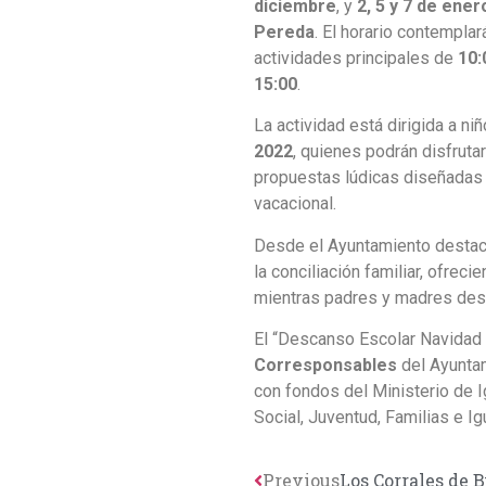
diciembre
, y
2, 5 y 7 de ener
Pereda
. El horario contempl
actividades principales de
10:
15:00
.
La actividad está dirigida a ni
2022
, quienes podrán disfruta
propuestas lúdicas diseñadas 
vacacional.
Desde el Ayuntamiento destaca
la conciliación familiar, ofrec
mientras padres y madres desar
El “Descanso Escolar Navidad
Corresponsables
del Ayuntam
con fondos del Ministerio de I
Social, Juventud, Familias e I
Previous
Los Corrales de 