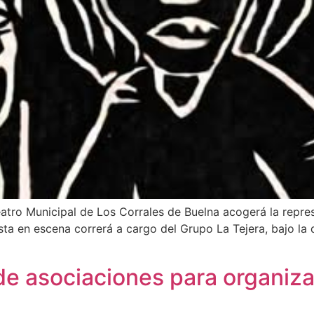
eatro Municipal de Los Corrales de Buelna acogerá la repre
ta en escena correrá a cargo del Grupo La Tejera, bajo la 
e asociaciones para organizar