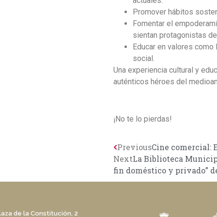
actuales.
Promover hábitos soste
Fomentar el empoderamie
sientan protagonistas de
Educar en valores como l
social.
Una experiencia cultural y edu
auténticos héroes del medioa
¡No te lo pierdas!
Previous
Cine comercial: 
Next
La Biblioteca Municip
fin doméstico y privado” d
laza de la Constitución, 2