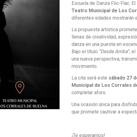
Escuela de Danza Flic-Flac. El
Teatro Municipal de Los Cor
diferentes edades mostrarán el
La propuesta artística promete
llenas de creatividad, expresi
danza en una puesta en escena
Bajo el título
“Desde Arriba”
, e
una nueva perspectiva, transm
movimiento.
La cita será este
sábado 27 de
Municipal de Los Corrales d
completar aforo.
Una ocasión única para disfrut
que promete cautivar a espect
¡Te esperamos!