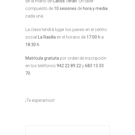
de la mano de
Carlos Terán
. Un taller
compuesto de
10 sesiones
de
hora y media
cada una.
La clase tendrá lugar los jueves en el centro
social
La Rasilla
en el horario de
17:00 h
a
18:30 h
.
Matrícula gratuita
por orden de inscripción
en los teléfonos
942 22 89 22
y
683 13 33
70
.
¡Te esperamos!