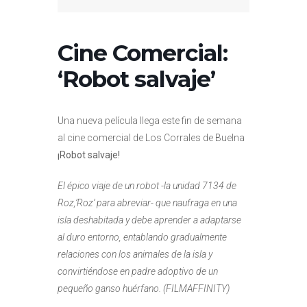
Cine Comercial:
‘Robot salvaje’
Una nueva película llega este fin de semana
al cine comercial de Los Corrales de Buelna
¡Robot salvaje!
El épico viaje de un robot -la unidad 7134 de
Roz,’Roz’ para abreviar- que naufraga en una
isla deshabitada y debe aprender a adaptarse
al duro entorno, entablando gradualmente
relaciones con los animales de la isla y
convirtiéndose en padre adoptivo de un
pequeño ganso huérfano. (FILMAFFINITY)