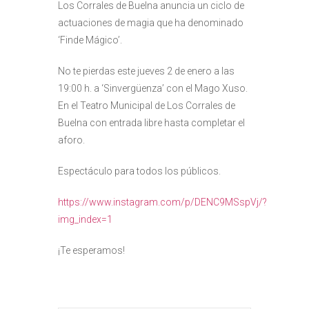
Los Corrales de Buelna anuncia un ciclo de
actuaciones de magia que ha denominado
‘Finde Mágico’.
No te pierdas este jueves 2 de enero a las
19:00 h. a ‘Sinvergüenza’ con el Mago Xuso.
En el Teatro Municipal de Los Corrales de
Buelna con entrada libre hasta completar el
aforo.
Espectáculo para todos los públicos.
https://www.instagram.com/p/DENC9MSspVj/?
img_index=1
¡Te esperamos!