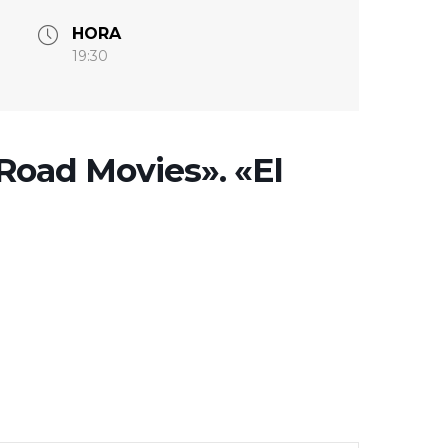
HORA
19:30
«Road Movies». «El