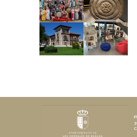
P
3
C