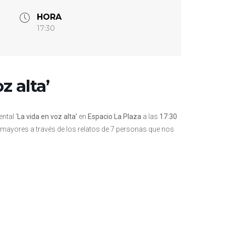
HORA
17:30
z alta’
ntal ‘
La vida en voz alta’
en
Espacio La Plaza
a las
17:30
 mayores a través de los relatos de 7 personas que nos