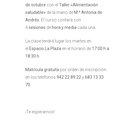
de octubre
con el
Taller «Alimentación
saludable»
de la mano de
M.ª Antonia de
Andrés
. El curso contará con
4
sesiones
de
hora y media
cada una.
La clase tendrá lugar los martes en
el
Espacio La Plaza
en el horario de
17:00 h a
18:30 h
.
Matrícula gratuita
por orden de inscripción
en los teléfonos
942 22 89 22
y
683 13 33
70
.
¡Te esperamos!