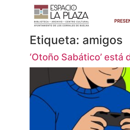
PRESE
Etiqueta:
amigos
‘Otoño Sabático’ está 