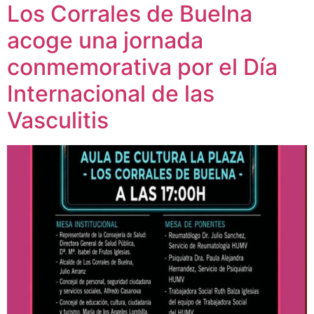
Los Corrales de Buelna
acoge una jornada
conmemorativa por el Día
Internacional de las
Vasculitis