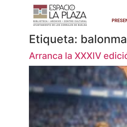
PRESE
Etiqueta:
balonm
Arranca la XXXIV edic