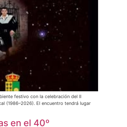
iente festivo con la celebración del II
cal (1986–2026). El encuentro tendrá lugar
as en el 40º