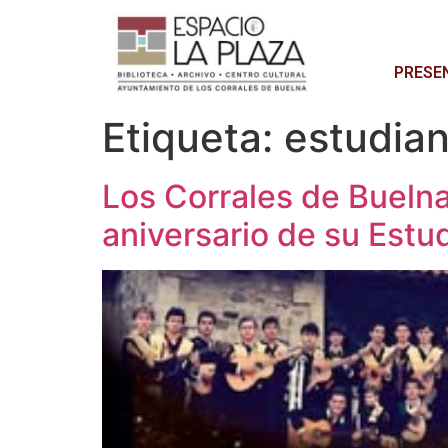
PRESE
Etiqueta:
estudian
Los Corrales de Buelna
aniversario de su Estu