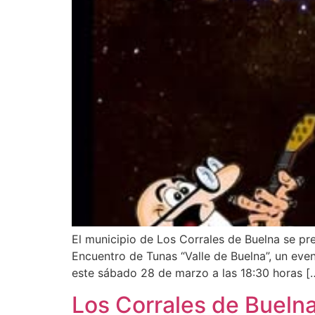
El municipio de Los Corrales de Buelna se prep
Encuentro de Tunas “Valle de Buelna”, un eve
este sábado 28 de marzo a las 18:30 horas [
Los Corrales de Buelna