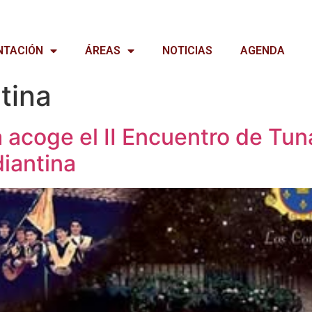
NTACIÓN
ÁREAS
NOTICIAS
AGENDA
tina
 acoge el II Encuentro de Tun
diantina