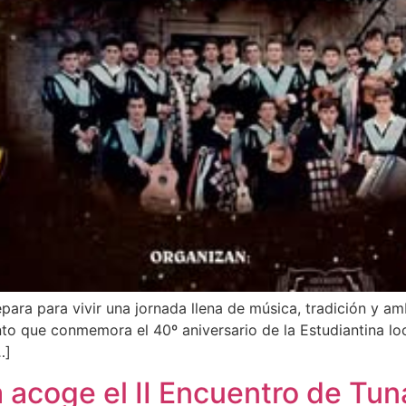
ara para vivir una jornada llena de música, tradición y amb
nto que conmemora el 40º aniversario de la Estudiantina lo
…]
 acoge el II Encuentro de Tun