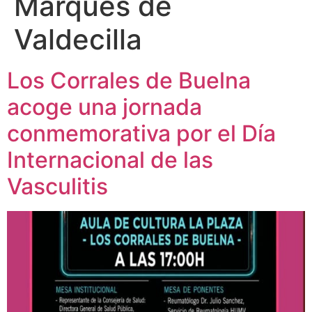
Marqués de
Valdecilla
Los Corrales de Buelna
acoge una jornada
conmemorativa por el Día
Internacional de las
Vasculitis