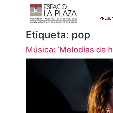
PRESE
Etiqueta:
pop
Música: ‘Melodías de h