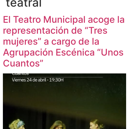
teatral
El Teatro Municipal acoge la
representación de “Tres
mujeres” a cargo de la
Agrupación Escénica “Unos
Cuantos”