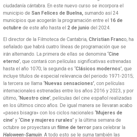
ciudadanía cántabra. En este nuevo curso se incorpora el
municipio de
San Felices de Buelna,
sumando así 24
municipios que acogerán la programación entre el
16 de
octubre
de este año hasta el
2 de junio
del 2024.
El director de la Filmoteca de Cantabria,
Christian Franc
o, ha
señalado que habrá cuatro líneas de programación que se
irán alternando. La primera de ellas se denomina
‘Cine
eterno’
, que contará con películas significativas estrenadas
hasta el año 1070; la segunda es
‘Clásicos modernos’
, que
incluye títulos de especial relevancia del periodo 1971-2015;
la tercera se llama
‘Nuevas sensaciones’
, con películas
internacionales estrenadas entre los años 2016 y 2023, y por
último,
‘Nuestro cine’
, películas del cine español realizadas
en los últimos cinco años. De igual manera se llevaran acabo
«pases bisagra» con los ciclos nacionales
‘Mujeres de
cine’
y
‘Cine y mujeres rurales’
y la última semana de
octubre se proyectara un
filme de terror
para celebrar la
Haloween-Samuin
. A todo esto se le suma también las