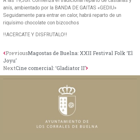
A las 19,30h. Comienza el tradicional reparto de castañas y
anís, ambientado por la BANDA DE GAITAS «GEDIU»
Seguidamente para entrar en calor, habrá reparto de un
riquísimo chocolate con bizcochos
!!ACERCATE Y DISFRUTALO!!
Previous
Magostas de Buelna: XXII Festival Folk ‘El
Joyu’
Next
Cine comercial: ‘Gladiator II’