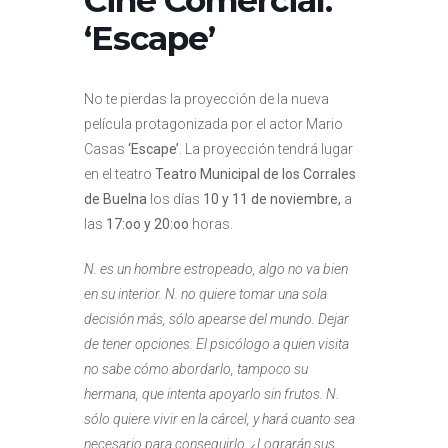
‘Escape’
No te pierdas la proyección de la nueva
película protagonizada por el actor Mario
Casas
‘Escape’
. La proyección tendrá lugar
en el teatro
Teatro Municipal de los Corrales
de Buelna
los días
10 y 11 de noviembre,
a
las
17:oo y 20:oo
horas.
N. es un hombre estropeado, algo no va bien
en su interior. N. no quiere tomar una sola
decisión más, sólo apearse del mundo. Dejar
de tener opciones. El psicólogo a quien visita
no sabe cómo abordarlo, tampoco su
hermana, que intenta apoyarlo sin frutos. N.
sólo quiere vivir en la cárcel, y hará cuanto sea
necesario para conseguirlo. ¿Lograrán sus