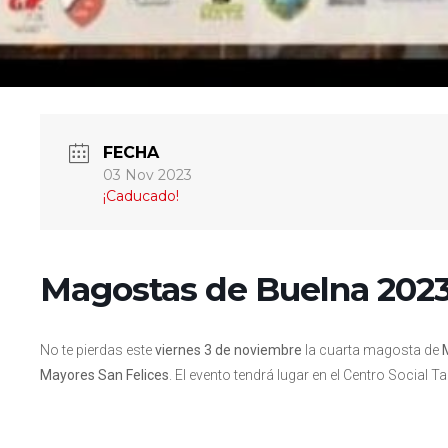
FECHA
03 Nov 2023
¡Caducado!
Magostas de Buelna 202
No te pierdas este
viernes 3 de noviembre
la cuarta magosta de
Mayores San Felices
. El evento tendrá lugar en el Centro Social Ta