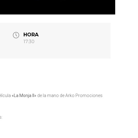
HORA
17:30
lícula
«La Monja II»
de la mano de Arko Promociones
s: