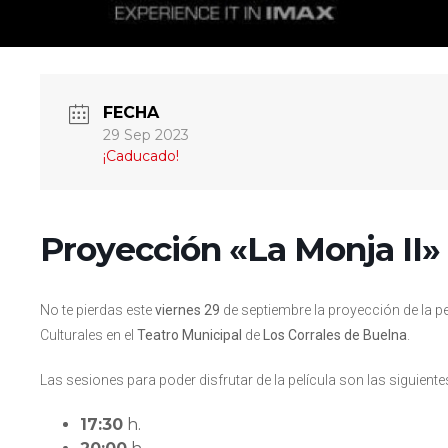
FECHA
29 Sep 2023
¡Caducado!
Proyección «La Monja II»
No te pierdas este
viernes 29
de septiembre la proyección de la pe
Culturales en el
Teatro Municipal
de
Los Corrales de Buelna
.
Las sesiones para poder disfrutar de la película son las siguiente
17:30
h.