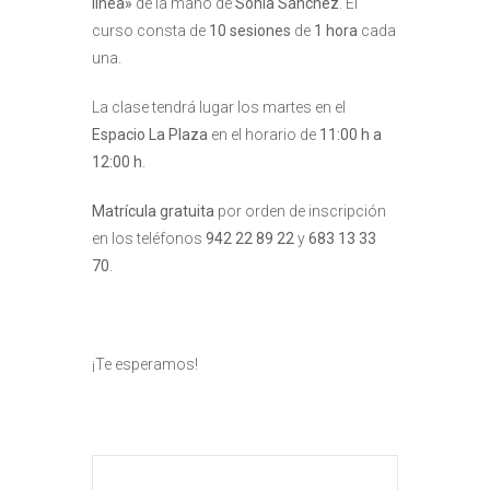
línea»
de la mano de
Sonia Sánchez
. El
curso consta de
10 sesiones
de
1 hora
cada
una.
La clase tendrá lugar los martes en el
Espacio La Plaza
en el horario de
11:00 h a
12:00 h
.
Matrícula gratuita
por orden de inscripción
en los teléfonos
942 22 89 22
y
683 13 33
70
.
¡Te esperamos!