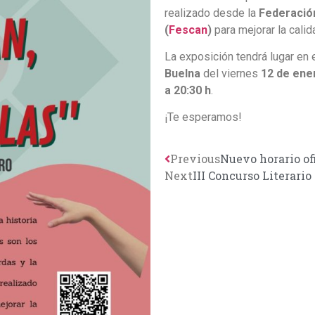
realizado desde la
Federació
(
Fescan
)
para mejorar la cali
La exposición tendrá lugar en 
Buelna
del viernes
12 de ene
a 20:30 h
.
¡Te esperamos!
Previous
Nuevo horario of
Next
III Concurso Literario