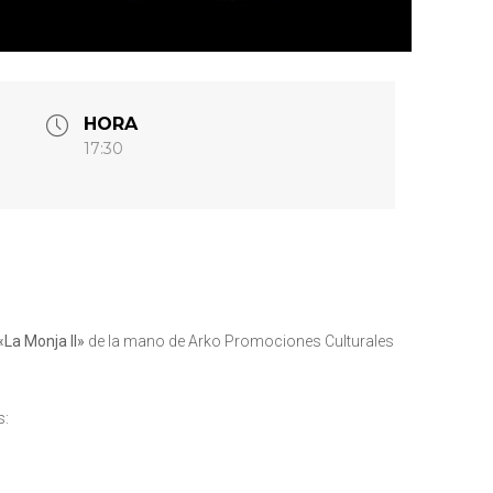
HORA
17:30
«La Monja II»
de la mano de Arko Promociones Culturales
s: