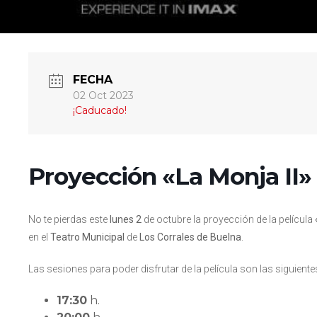
FECHA
02 Oct 2023
¡Caducado!
Proyección «La Monja II»
No te pierdas este
lunes 2
de octubre la proyección de la película
en el
Teatro Municipal
de
Los Corrales de Buelna
.
Las sesiones para poder disfrutar de la película son las siguiente
17:30
h.