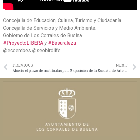
Concejalía de Educación, Cultura, Turismo y Ciudadanía.
Concejalía de Servicios y Medio Ambiente.
Gobierno de Los Corrales de Buelna
#ProyectoLIBERA
y
#Basuraleza
@ecoembes @seobirdlife
PREVIOUS
NEXT
Abierto el plazo de matrículas para cursos de verano y extensión universitaria
Exposición de la Escuela de Arte Eduardo Pedrero López