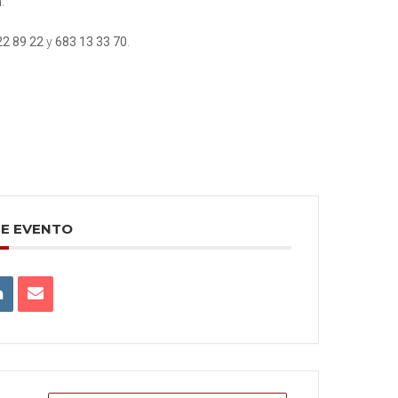
h
.
22 89 22
y
683 13 33 70
.
TE EVENTO