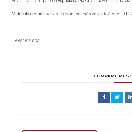
El taller tendrá lugar en el
Espacio La Plaza
los jueves a las
17:30 
Matrícula gratuita
por orden de inscripción en los teléfonos
942 
¡Te esperamos!
COMPARTIR ES