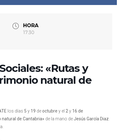
HORA
17:30
ociales: «Rutas y
rimonio natural de
ATE
los días
5
y
19
de
octubre
y el
2
y
16 de
o natural de Cantabria»
de la mano de
Jesús García Diaz
.
a.