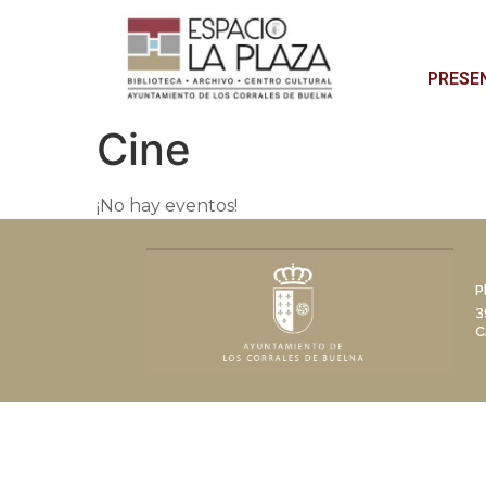
PRESE
Cine
¡No hay eventos!
P
3
C