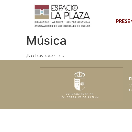
PRESE
Música
¡No hay eventos!
P
3
C