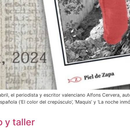
il, el periodista y escritor valenciano Alfons Cervera, aut
añola (‘El color del crepúsculo’, ‘Maquis’ y ‘La noche inmóv
 y taller