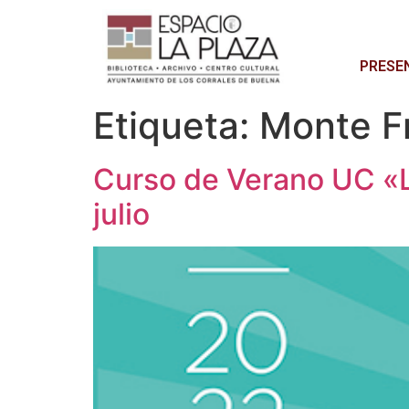
PRESE
Etiqueta:
Monte F
Curso de Verano UC «La
julio