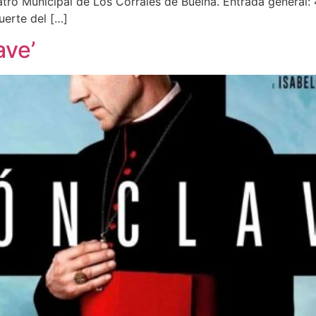
tro Municipal de Los Corrales de Buelna. Entrada general: 
uerte del […]
ave’