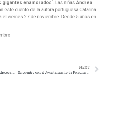
los gigantes enamorados
´. Las niñas
Andrea
n este cuento de la autora portuguesa Catarina
eca el viernes 27 de noviembre. Desde 5 años en
embre
NEXT
Actividades de Otoño 2024 en la Biblioteca Municipal
Encuentro con el Ayuntamiento de Porcuna, Jaén