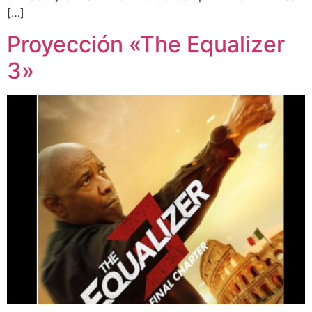
[…]
Proyección «The Equalizer
3»