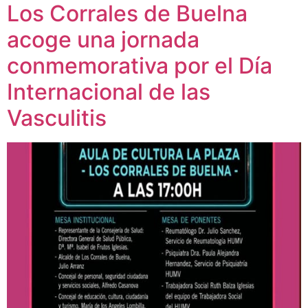
Los Corrales de Buelna
acoge una jornada
conmemorativa por el Día
Internacional de las
Vasculitis