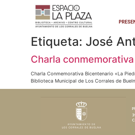
PRESE
Etiqueta:
José An
Charla conmemorativa 
Charla Conmemorativa Bicentenario «La Piedr
Biblioteca Municipal de Los Corrales de Buel
P
3
C