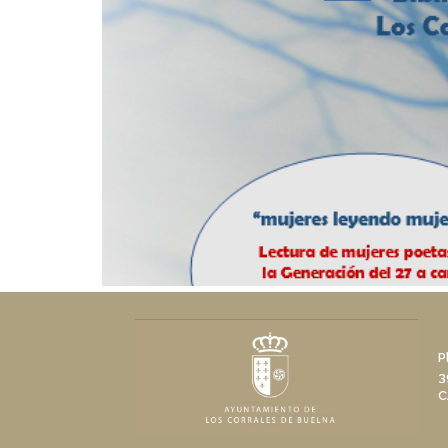
P
3
C