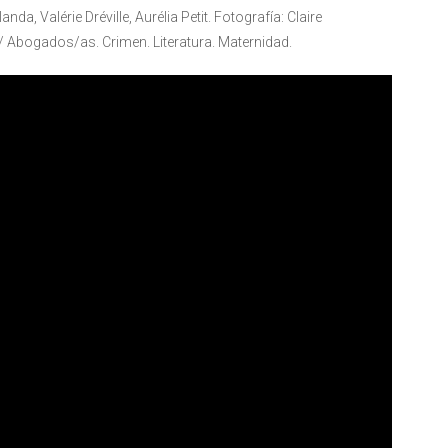
a, Valérie Dréville, Aurélia Petit. Fotografía: Claire
 Abogados/as. Crimen. Literatura. Maternidad.