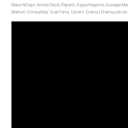
Marie NDiaye, Amrita David. Reparto: Kayije Kagame, Guslagie Maland
Mathon. Compañías: Srab Films. Género: Drama | Drama judicial /