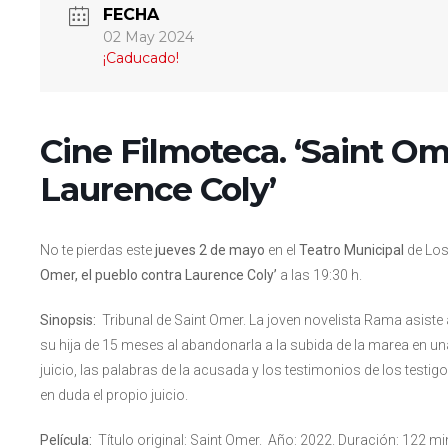
FECHA
02 May 2024
¡Caducado!
Cine Filmoteca. ‘Saint Om
Laurence Coly’
No te pierdas este
jueves 2 de mayo
en el
Teatro Municipal
de Los 
Omer, el pueblo contra Laurence Coly’
a las 19:30 h.
Sinopsis:
Tribunal de Saint Omer. La joven novelista Rama asiste 
su hija de 15 meses al abandonarla a la subida de la marea en un
juicio, las palabras de la acusada y los testimonios de los testi
en duda el propio juicio.
Película:
Título original: Saint Omer. Año: 2022. Duración: 122 min.