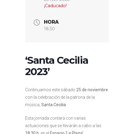
¡Caducado!
HORA
18:30
‘Santa Cecilia
2023’
Continuamos este sábado
25 de noviembre
con la celebración de la patrona de la
música,
Santa Cecilia
.
Esta jornada contará con varias
actuaciones que se llevarán a cabo a las
18:30 h
. en el
Espacio ‘La Plaza’
.